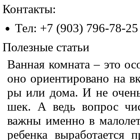
Контакты:
Тел: +7 (903) 796-78-25
Полезные статьи
Ван­ная ком­на­та – это ос
оно ори­ен­ти­ро­ва­но на в
ры или до­ма. И не очень 
шек. А ведь во­прос чи­ст
важ­ны имен­но в ма­ло­ле
ре­бен­ка вы­ра­бо­та­ет­ся 