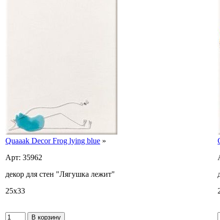
Quaaak Decor Frog lying blue
»
Арт: 35962
декор для стен "Лягушка лежит"
25x33