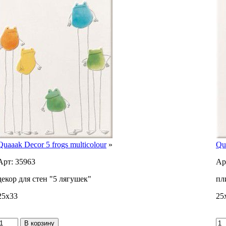
Quaaak Decor 5 frogs multicolour
»
Qua
Арт: 35963
Ар
декор для стен "5 лягушек"
пл
25x33
25