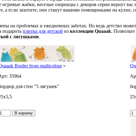
 игривые жабки, веселые озорницы с декоров серии вернут вас в
те, а если захотите, они станут вашими помощниками на кухне, 
ны на проблемах и ежедневных заботах. Но ведь детство может н
на подарить
плитка для детской
из
коллекции Quaaak
. Позвольте
ткой с лягушками
.
Quaaak Border frogs multicolour
»
Qu
Арт: 35964
Ар
бордюр для стен "5 лягушек"
бо
25x5,5
25