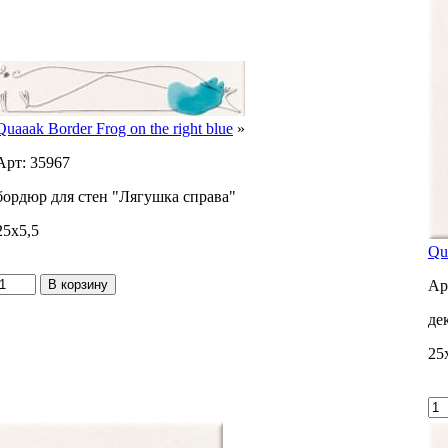
Quaaak Border Frog on the right blue
»
Арт: 35967
бордюр для стен "Лягушка справа"
25x5,5
Qu
Ар
де
25