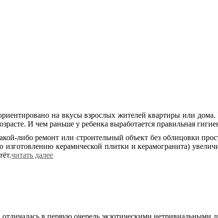
ори­ен­ти­ро­ва­но на вку­сы взрос­лых жи­те­лей квар­ти­ры или до­ма
з­расте. И чем рань­ше у ре­бен­ка вы­ра­бо­та­ет­ся пра­виль­ная ги­ги­е
а­кой-ли­бо ре­монт или стро­и­тель­ный объ­ект без об­ли­цов­ки про­стр
 из­го­тов­ле­нию ке­ра­ми­че­ской плит­ки и ке­ра­мо­гра­ни­та) уве­л
тёт.
читать далее
 отличалась в первую очередь экзотическими нетривиальными 