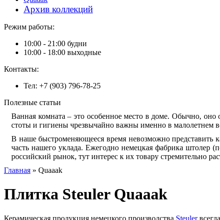
Архив коллекций
Режим работы:
10:00 - 21:00 будни
10:00 - 18:00 выходные
Контакты:
Тел: +7 (903) 796-78-25
Полезные статьи
Ван­ная ком­на­та – это осо­бен­ное ме­сто в до­ме. Обыч­но, оно 
сто­ты и ги­ги­е­ны чрез­вы­чай­но важ­ны имен­но в ма­ло­лет­нем во
В на­ше быст­ро­ме­ня­ю­ще­е­ся вре­мя не­воз­мож­но пред­ста­вить к
часть на­ше­го укла­да. Еже­год­но не­мец­кая фаб­ри­ка што­лер (по
рос­сий­ский ры­нок, тут ин­те­рес к их то­ва­ру стре­ми­тель­но рас­
Главная
» Quaaak
Плитка Steuler Quaaak
Керамическая продукция немецкого производства
Steuler
всегда