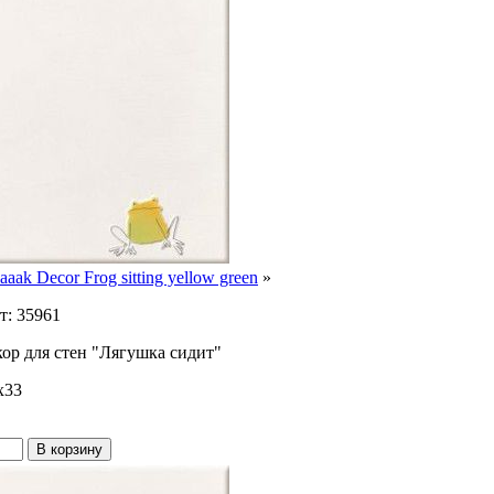
aaak Decor Frog sitting yellow green
»
т: 35961
кор для стен "Лягушка сидит"
x33