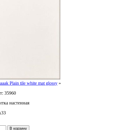
aak Plain tile white mat glossy
»
т: 35960
итка настенная
x33