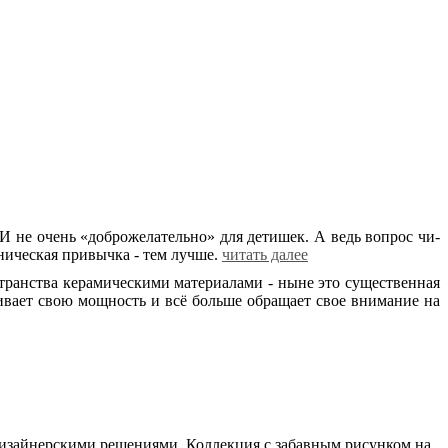
. И не очень «доб­ро­же­ла­тель­но» для де­ти­шек. А ведь во­прос чи­
­ни­че­ская при­выч­ка - тем луч­ше.
читать далее
ан­ства ке­ра­ми­че­ски­ми ма­те­ри­а­ла­ми - ны­не это су­ще­ствен­ная
и­чи­ва­ет свою мощ­ность и всё боль­ше об­ра­ща­ет свое вни­ма­ние на
дизайнерскими решениями. Коллекция с забавным рисунком на