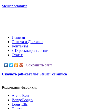
Steuler
ceramica
+7 (903) 796-78-25
+7 (965) 231-06-96
Главная
Оплата и Доставка
Контакты
3-D раскладка плитки
Статьи
Сохранить сайт
Скачать pdf-каталог Steuler ceramica
Коллекции фабрики:
Arctic Bear
BongoBongo
Louis Ella
Quaaak