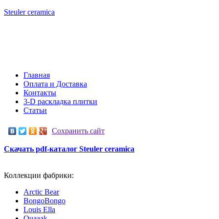
Steuler
ceramica
+7 (903) 796-78-25
+7 (965) 231-06-96
Главная
Оплата и Доставка
Контакты
3-D раскладка плитки
Статьи
Сохранить сайт
Скачать pdf-каталог Steuler ceramica
Коллекции фабрики:
Arctic Bear
BongoBongo
Louis Ella
Quaaak