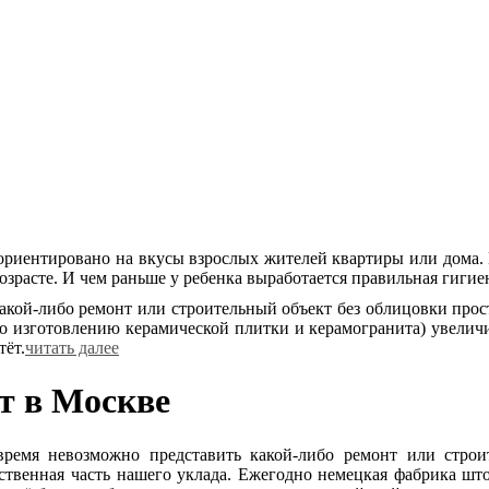
ори­ен­ти­ро­ва­но на вку­сы взрос­лых жи­те­лей квар­ти­ры или до­ма
з­расте. И чем рань­ше у ре­бен­ка вы­ра­бо­та­ет­ся пра­виль­ная ги­ги­е
а­кой-ли­бо ре­монт или стро­и­тель­ный объ­ект без об­ли­цов­ки про­стр
 из­го­тов­ле­нию ке­ра­ми­че­ской плит­ки и ке­ра­мо­гра­ни­та) уве­л
тёт.
читать далее
т в Москве
ремя невозможно представить какой-либо ремонт или строи
ственная часть нашего уклада. Ежегодно немецкая фабрика шт