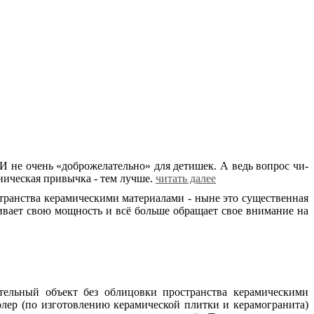
. И не очень «доб­ро­же­ла­тель­но» для де­ти­шек. А ведь во­прос чи­
­ни­че­ская при­выч­ка - тем луч­ше.
читать далее
ан­ства ке­ра­ми­че­ски­ми ма­те­ри­а­ла­ми - ны­не это су­ще­ствен­ная
и­чи­ва­ет свою мощ­ность и всё боль­ше об­ра­ща­ет свое вни­ма­ние на
тельный объект без облицовки пространства керамическими
олер (по изготовлению керамической плитки и керамогранита)