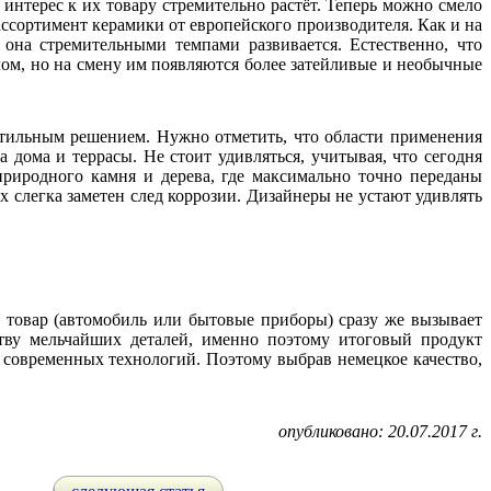
интерес к их товару стремительно растёт. Теперь можно смело
ассортимент керамики от европейского производителя. Как и на
 она стремительными темпами развивается. Естественно, что
ом, но на смену им появляются более затейливые и необычные
стильным решением. Нужно отметить, что области применения
ома и террасы. Не стоит удивляться, учитывая, что сегодня
природного камня и дерева, где максимально точно переданы
х слегка заметен след коррозии. Дизайнеры не устают удивлять
 товар (автомобиль или бытовые приборы) сразу же вызывает
тву мельчайших деталей, именно поэтому итоговый продукт
 современных технологий. Поэтому выбрав немецкое качество,
опубликовано: 20.07.2017 г.