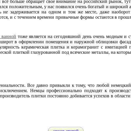
 всё больше обращает свое внимание на российский рынок, тут 
чился положительным, у нас появился очень богатый и широкий 
ь не задерживается на одном и том же месте, даже наоборот
тся, и с течением времени привычные формы остаются в прошл
я ванной
тоже является на сегодняшний день очень модным и 
 широт в оформлении помещения и наружной облицовки фасада д
пулярность керамическая плитка и керамогранит с имитацией 
ческой плиткой глазурованной под всяческие металлы, на которы
ениальности. Все давно привыкли к тому, что любой немецкий
 исключением. Немцы профессионально подходят к производс
 производитель плитки постоянно добивается успехов в области