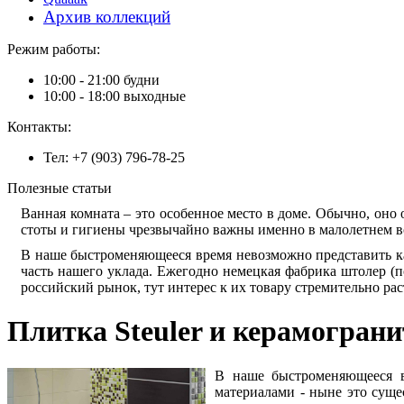
Архив коллекций
Режим работы:
10:00 - 21:00 будни
10:00 - 18:00 выходные
Контакты:
Тел: +7 (903) 796-78-25
Полезные статьи
Ван­ная ком­на­та – это осо­бен­ное ме­сто в до­ме. Обыч­но, оно 
сто­ты и ги­ги­е­ны чрез­вы­чай­но важ­ны имен­но в ма­ло­лет­нем во
В на­ше быст­ро­ме­ня­ю­ще­е­ся вре­мя не­воз­мож­но пред­ста­вить к
часть на­ше­го укла­да. Еже­год­но не­мец­кая фаб­ри­ка што­лер (по
рос­сий­ский ры­нок, тут ин­те­рес к их то­ва­ру стре­ми­тель­но рас­
Плитка Steuler и керамограни
В наше быстроменяющееся в
материалами - ныне это суще