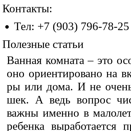
Контакты:
Тел: +7 (903) 796-78-25
Полезные статьи
Ван­ная ком­на­та – это ос
оно ори­ен­ти­ро­ва­но на в
ры или до­ма. И не очень 
шек. А ведь во­прос чи­ст
важ­ны имен­но в ма­ло­ле
ре­бен­ка вы­ра­бо­та­ет­ся 