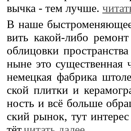
выч­ка - тем луч­ше.
читат
В на­ше быст­ро­ме­ня­ю­ще­
вить ка­кой-ли­бо ре­монт
об­ли­цов­ки про­стран­ства к
ны­не это су­ще­ствен­ная 
не­мец­кая фаб­ри­ка што­ле
ской плит­ки и ке­ра­мо­гр
ность и всё боль­ше об­ра­
ский ры­нок, тут ин­те­рес 
тёт.
читать далее