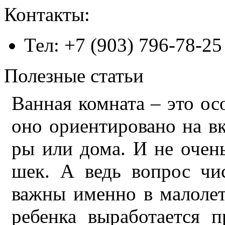
Контакты:
Тел: +7 (903) 796-78-25
Полезные статьи
Ван­ная ком­на­та – это ос
оно ори­ен­ти­ро­ва­но на в
ры или до­ма. И не очень 
шек. А ведь во­прос чи­ст
важ­ны имен­но в ма­ло­ле
ре­бен­ка вы­ра­бо­та­ет­ся 