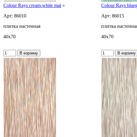
Colour Rays cream-white mat
»
Colour Rays blue
Арт: 86010
Арт: 86015
плитка настенная
плитка настенна
40x70
40x70