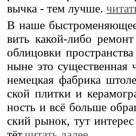
выч­ка - тем луч­ше.
читат
В на­ше быст­ро­ме­ня­ю­ще­
вить ка­кой-ли­бо ре­монт
об­ли­цов­ки про­стран­ства к
ны­не это су­ще­ствен­ная 
не­мец­кая фаб­ри­ка што­ле
ской плит­ки и ке­ра­мо­гр
ность и всё боль­ше об­ра­
ский ры­нок, тут ин­те­рес 
тёт.
читать далее